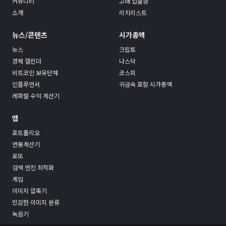
커뮤니티
고래 입출금
소개
리치리스트
뉴스/콘텐츠
시가총액
뉴스
크립토
경제 캘린더
나스닥
비트코인 보유단체
코스피
인플루언서
귀금속 포함 시가총액
레퍼럴 수익 계산기
앱
포트폴리오
연봉계산기
로또
검색 엔진 최적화
게임
이미지 압축기
민감한 이미지 분류
녹음기