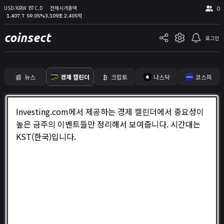
USD/KRW
BTC.D
전체시가총액
0
1,407.7
59.05%
3,109조 2,405억
coinsect
로그인
📰
뉴스
경제 캘린더
₿
크립토
나스닥
코스피
홈
Investing.com에서 제공하는 경제 캘린더에서 중요성이
김프
높은 금주의 이벤트들만 정리해서 보여줍니다. 시간대는
커뮤니티
KST(한국)입니다.
📊
지표
실시간 포지션
비트멕스 리더보드
고래 입출금
🐳
리치리스트