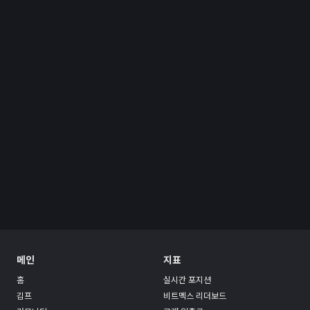
메인
지표
홈
실시간 포지션
김프
비트멕스 리더보드