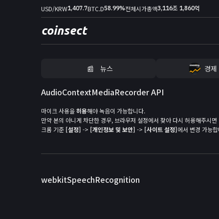
1,407.7
58.99%
3,116조 1,860억
USD/KRW
BTC.D
전체시가총액
coinsect
📰
뉴스
경제
홈
AudioContext
MediaRecorder
API
김프
마이크 사용을
허용
해야 녹음이 가능합니다.
커뮤니티
만약 본의 아니게 차단한 경우, 브라우저 설정에서 찾아 다시 허용해주시면 
크롬 기준
[설정]
->
[개인정보 및 보안]
->
[사이트 설정]
에서 변경 가능합
📊
지표
실시간 포지션
비트멕스 리더보드
webkitSpeechRecognition
고래 입출금
🐳
리치리스트
뉴스/콘텐츠