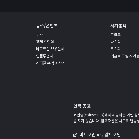
뉴스/콘텐츠
시가총액
뉴스
크립토
경제 캘린더
나스닥
비트코인 보유단체
코스피
인플루언서
귀금속 포함 시가
레퍼럴 수익 계산기
면책 공고
코인충(coinsect.io)에서 제공되는 어
을 지지 않습니다. 암호자산은 극도의 변동
비트코인 vs. 알트코인