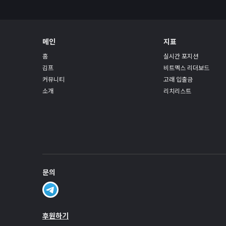
📰
뉴스
경제 캘린더
메인
지표
비트코인 보유단체
홈
실시간 포지션
인플루언서
김프
비트멕스 리더보드
레퍼럴 수익 계산기
커뮤니티
고래 입출금
소개
리치리스트
시가총액
₿
크립토
나스닥
코스피
귀금속 포함 시가총액
문의
앱
포트폴리오
연봉계산기
후원하기
로또