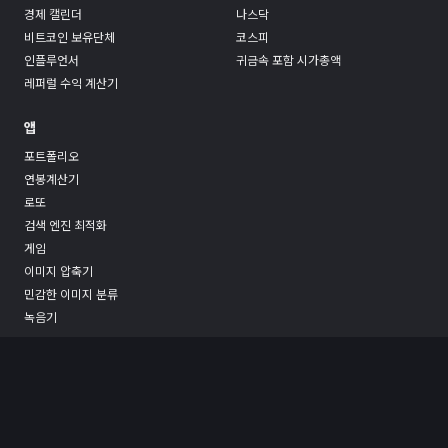
경제 캘린더
나스닥
비트코인 보유단체
코스피
인플루언서
귀금속 포함 시가총액
레퍼럴 수익 계산기
앱
포트폴리오
연봉계산기
로또
검색 엔진 최적화
게임
이미지 압축기
민감한 이미지 분류
녹음기
문의