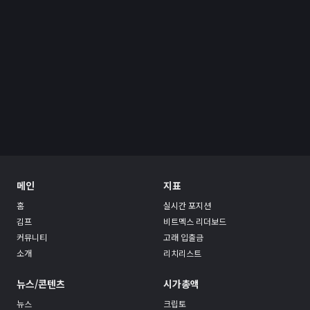
메인
지표
홈
실시간 포지션
김프
비트멕스 리더보드
커뮤니티
고래 입출금
소개
리치리스트
뉴스/콘텐츠
시가총액
뉴스
크립토