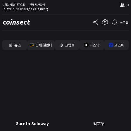
USD/KRW
BTC.D
전체시가총액
0
1,422.6
58.98%
3,119조 4,894억
coinsect
로그인
📰
뉴스
경제 캘린더
₿
크립토
나스닥
코스피
홈
김프
커뮤니티
📊
지표
실시간 포지션
비트멕스 리더보드
고래 입출금
🐳
Gareth Soloway
박호두
리치리스트