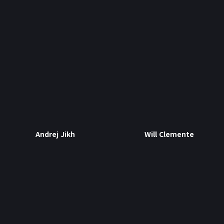
뉴스/콘텐츠
📰
뉴스
경제 캘린더
비트코인 보유단체
인플루언서
레퍼럴 수익 계산기
시가총액
₿
크립토
Andrej Jikh
Will Clemente
나스닥
코스피
귀금속 포함 시가총액
앱
포트폴리오
연봉계산기