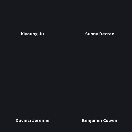
로또
검색 엔진 최적화
게임
이미지 압축기
민감한 이미지 분류
Kiyoung Ju
Sunny Decree
녹음기
😊
소개
Davinci Jeremie
Benjamin Cowen