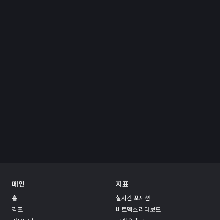
메인
지표
홈
실시간 포지션
김프
비트멕스 리더보드