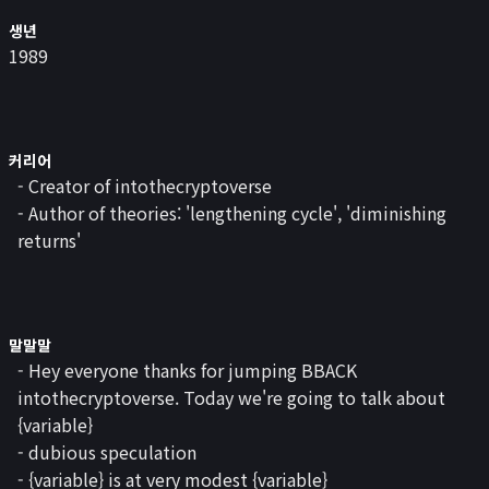
로또
생년
검색 엔진 최적화
1989
게임
이미지 압축기
민감한 이미지 분류
녹음기
커리어
😊
- Creator of intothecryptoverse
소개
- Author of theories: 'lengthening cycle', 'diminishing
returns'
말말말
- Hey everyone thanks for jumping BBACK
intothecryptoverse. Today we're going to talk about
{variable}
- dubious speculation
- {variable} is at very modest {variable}