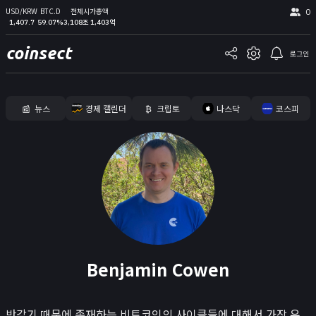
USD/KRW
BTC.D
전체시가총액
0
1,407.7
59.07%
3,108조 1,403억
coinsect
로그인
📰
뉴스
경제 캘린더
₿
크립토
나스닥
코스피
홈
김프
커뮤니티
📊
지표
실시간 포지션
비트멕스 리더보드
Benjamin Cowen
고래 입출금
🐳
리치리스트
반감기 때문에 존재하는 비트코인의 사이클들에 대해서 가장 유