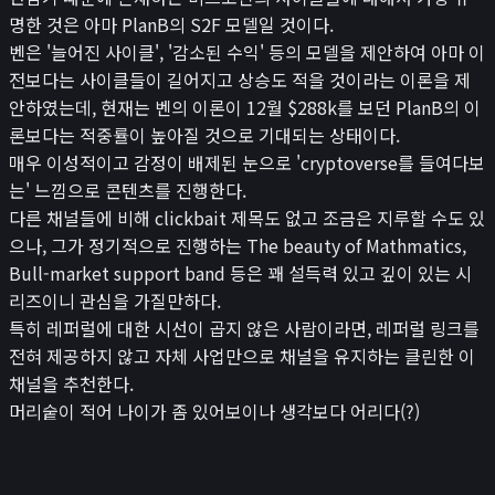
뉴스/콘텐츠
명한 것은 아마 PlanB의 S2F 모델일 것이다.
📰
뉴스
벤은 '늘어진 사이클', '감소된 수익' 등의 모델을 제안하여 아마 이
전보다는 사이클들이 길어지고 상승도 적을 것이라는 이론을 제
경제 캘린더
안하였는데, 현재는 벤의 이론이 12월 $288k를 보던 PlanB의 이
비트코인 보유단체
론보다는 적중률이 높아질 것으로 기대되는 상태이다.
인플루언서
매우 이성적이고 감정이 배제된 눈으로 'cryptoverse를 들여다보
는' 느낌으로 콘텐츠를 진행한다.
레퍼럴 수익 계산기
다른 채널들에 비해 clickbait 제목도 없고 조금은 지루할 수도 있
시가총액
으나, 그가 정기적으로 진행하는 The beauty of Mathmatics,
₿
크립토
Bull-market support band 등은 꽤 설득력 있고 깊이 있는 시
리즈이니 관심을 가질만하다.
나스닥
특히 레퍼럴에 대한 시선이 곱지 않은 사람이라면, 레퍼럴 링크를
코스피
전혀 제공하지 않고 자체 사업만으로 채널을 유지하는 클린한 이
귀금속 포함 시가총액
채널을 추천한다.
앱
머리숱이 적어 나이가 좀 있어보이나 생각보다 어리다(?)
포트폴리오
연봉계산기