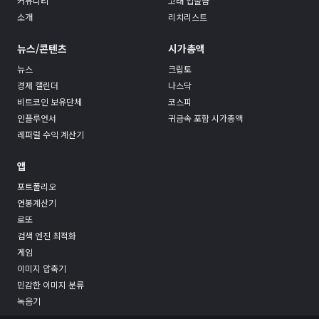
커뮤니티
고래 입출금
소개
리치리스트
뉴스/콘텐츠
시가총액
뉴스
크립토
경제 캘린더
나스닥
비트코인 보유단체
코스피
인플루언서
귀금속 포함 시가총액
레퍼럴 수익 계산기
앱
포트폴리오
연봉계산기
로또
검색 엔진 최적화
게임
이미지 압축기
민감한 이미지 분류
녹음기