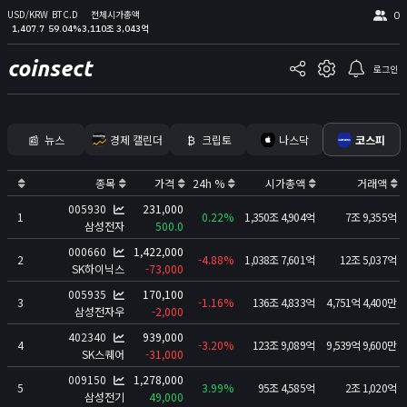
USD/KRW
BTC.D
전체시가총액
0
1,407.7
59.04%
3,110조 3,043억
coinsect
로그인
📰
뉴스
경제 캘린더
₿
크립토
나스닥
코스피
홈
종목
가격
24h %
시가총액
거래액
김프
005930
231,000
1
0.22%
1,350조 4,904억
7조 9,355억
삼성전자
500.0
커뮤니티
000660
1,422,000
📊
2
-4.88%
1,038조 7,601억
12조 5,037억
지표
SK하이닉스
-73,000
005935
170,100
실시간 포지션
3
-1.16%
136조 4,833억
4,751억 4,400만
삼성전자우
-2,000
비트멕스 리더보드
402340
939,000
4
-3.20%
123조 9,089억
9,539억 9,600만
고래 입출금
SK스퀘어
-31,000
🐳
009150
1,278,000
리치리스트
5
3.99%
95조 4,585억
2조 1,020억
삼성전기
49,000