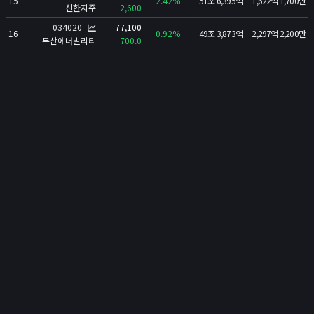
15
2.42%
51조 6,395억
1,622억 1,700만
로또
신한지주
2,600
검색 엔진 최적화
034020
77,100
16
0.92%
49조 3,873억
2,297억 2,200만
두산에너빌리티
700.0
게임
이미지 압축기
민감한 이미지 분류
녹음기
😊
소개