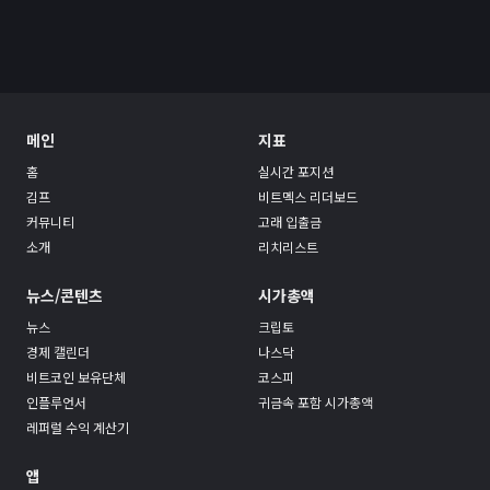
메인
지표
홈
실시간 포지션
김프
비트멕스 리더보드
커뮤니티
고래 입출금
소개
리치리스트
뉴스/콘텐츠
시가총액
뉴스
크립토
경제 캘린더
나스닥
비트코인 보유단체
코스피
인플루언서
귀금속 포함 시가총액
레퍼럴 수익 계산기
앱