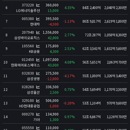
뉴스/콘텐츠
373220
360,000
6
4.35%
84조 2,400억
2,048억 2,300만
LG에너지솔루션
15,000
📰
뉴스
005380
395,500
7
-1.13%
80조 9,817억
2,619억 1,800만
경제 캘린더
현대차
-4,500
비트코인 보유단체
207940
1,556,000
8
2.77%
72조 287억
1,058억 8,300만
삼성바이오로직스
42,000
인플루언서
105560
175,800
9
2.51%
62조 3,541억
1,632억 5,600만
레퍼럴 수익 계산기
KB금융
4,300
시가총액
012450
1,097,000
10
4.08%
56조 5,651억
2,063억 700만
한화에어로스페이스
43,000
₿
크립토
032830
275,500
11
-4.17%
55조 1,000억
1,326억 3,400만
나스닥
삼성생명
-12,000
028260
336,500
코스피
12
0.75%
54조 5,694억
1,170억 2,500만
삼성물산
2,500
귀금속 포함 시가총액
329180
506,000
13
-0.20%
53조 1,104억
970억 9,600만
HD현대중공업
-1,000
앱
000270
134,900
포트폴리오
14
0.97%
52조 6,667억
1,126억 700만
기아
1,300
연봉계산기
055550
110,000