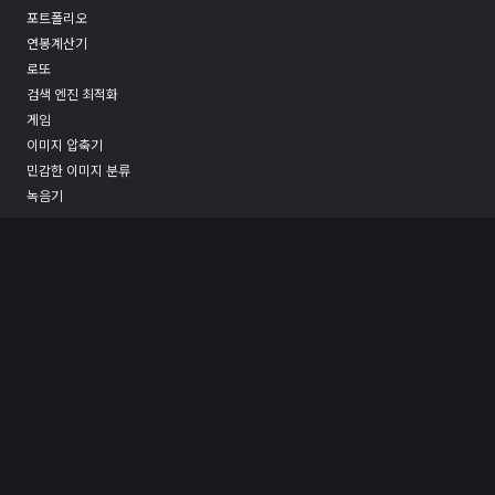
포트폴리오
연봉계산기
로또
검색 엔진 최적화
게임
이미지 압축기
민감한 이미지 분류
녹음기
문의
후원하기
면책 공고
코인충(coinsect.io)에서 제공되는 어떤 정보도 투자에 대한 조언이 아니며, 이용
자들의 투자 결과에 대해 아무런 책임을 지지 않습니다. 암호자산은 극도의 변동성