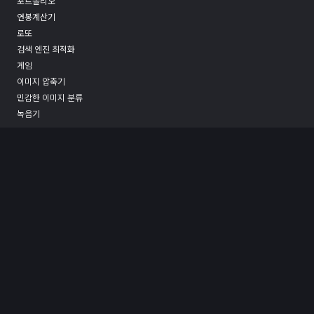
포트폴리오
연봉계산기
로또
검색 엔진 최적화
게임
이미지 압축기
민감한 이미지 분류
녹음기
문의
후원하기
면책 공고
코인충(coinsect.io)에서 제공되는 어떤 정보도 투자에 대한 조언이 아니며, 이용
자들의 투자 결과에 대해 아무런 책임을 지지 않습니다. 암호자산은 극도의 변동성
을 보이므로 투자에 유의하시기 바랍니다.