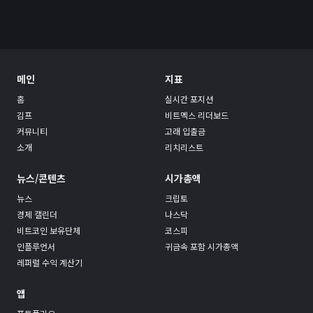
로또
검색 엔진 최적화
게임
이미지 압축기
메인
지표
민감한 이미지 분류
녹음기
홈
실시간 포지션
김프
비트멕스 리더보드
😊
소개
커뮤니티
고래 입출금
소개
리치리스트
뉴스/콘텐츠
시가총액
뉴스
크립토
경제 캘린더
나스닥
비트코인 보유단체
코스피
인플루언서
귀금속 포함 시가총액
레퍼럴 수익 계산기
앱