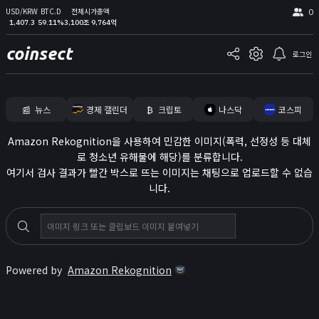
USD/KRW
BTC.D
전체시가총액
0
1,407.3
59.11%
3,100조 9,764억
coinsect
로그인
📰
뉴스
경제 캘린더
₿
크립토
나스닥
코스피
홈
Amazon Rekognition을 사용하여 민감한 이미지(폭력, 선정성 등 대체
로 청소년 유해물에 해당)를 분류합니다.
김프
여기서 검사 결과가 빨간 박스로 뜨는 이미지는 채팅으로 업로드할 수 없습
커뮤니티
니다.
📊
지표
실시간 포지션
비트멕스 리더보드
Powered by
Amazon Rekognition
고래 입출금
🐳
리치리스트