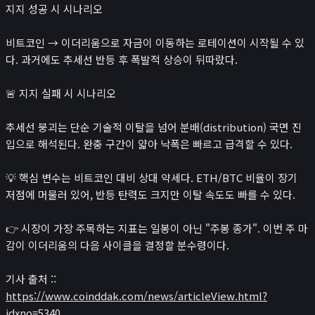
로또
지지 성공 시 시나리오
검색 엔진 최적화
비트코인 → 이더리움으로 자금이 이동하는 로테이션이 시작될 수 있
게임
다. 과거에도 추세선 반등 후 폭발적 상승이 뒤따랐다.
이미지 압축기
민감한 이미지 분류
🚨 지지 실패 시 시나리오
녹음기
😊
소개
추세선 붕괴는 단순 기술적 이탈을 넘어 분배(distribution) 국면 진
입으로 해석된다. 완충 구간이 얇아 낙폭은 빠르고 급격할 수 있다.
💡 핵심 변수는 비트코인 대비 상대 약세다. ETH/BTC 비율이 장기
저점에 머물러 있어, 반등 탄력도 크지만 이탈 속도도 빠를 수 있다.
👉 시장이 가장 주목하는 지표는 일봉이 아닌 "주봉 종가". 이번 주 마
감이 이더리움의 다음 사이클을 결정할 분수령이다.
기사 출처 ::
https://www.coinddak.com/news/articleView.html?
idxno=5340