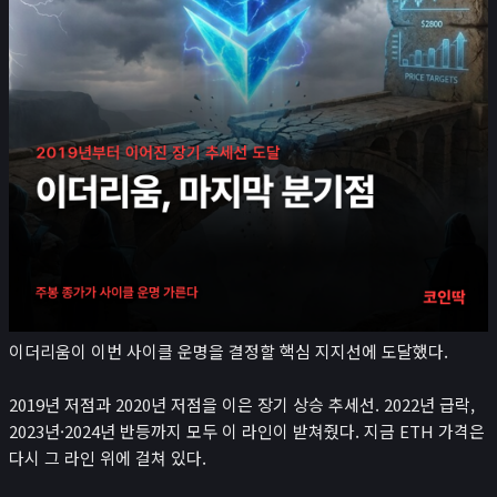
뉴스/콘텐츠
📰
뉴스
경제 캘린더
비트코인 보유단체
인플루언서
레퍼럴 수익 계산기
시가총액
₿
크립토
나스닥
코스피
이더리움이 이번 사이클 운명을 결정할 핵심 지지선에 도달했다.
귀금속 포함 시가총액
2019년 저점과 2020년 저점을 이은 장기 상승 추세선. 2022년 급락,
앱
2023년·2024년 반등까지 모두 이 라인이 받쳐줬다. 지금 ETH 가격은
포트폴리오
다시 그 라인 위에 걸쳐 있다.
연봉계산기