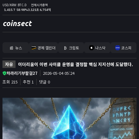
USD/KRW
BTC.D
전체시가총액
1,415.7
58.98%
3,121조 6,754억
coinsect
📰
뉴스
경제 캘린더
₿
크립토
나스닥
코스피
홈
자유
이더리움이 이번 사이클 운명을 결정할 핵심 지지선에 도달했다.
김프
차라리기부할걸27
2026-05-04 05:24
커뮤니티
조회 215
추천 1
댓글 0
📊
지표
실시간 포지션
비트멕스 리더보드
고래 입출금
🐳
리치리스트