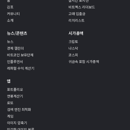
홈
실시간 포지션
김프
비트멕스 리더보드
커뮤니티
고래 입출금
소개
리치리스트
뉴스/콘텐츠
시가총액
뉴스
크립토
경제 캘린더
나스닥
비트코인 보유단체
코스피
인플루언서
귀금속 포함 시가총액
레퍼럴 수익 계산기
앱
포트폴리오
연봉계산기
로또
검색 엔진 최적화
게임
이미지 압축기
민감한 이미지 분류