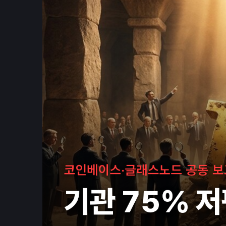
📰
뉴스
경제 캘린더
비트코인 보유단체
인플루언서
레퍼럴 수익 계산기
시가총액
₿
크립토
나스닥
코스피
귀금속 포함 시가총액
앱
포트폴리오
연봉계산기
로또