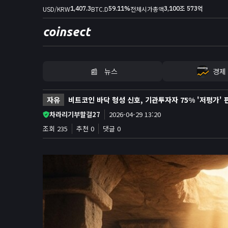
1,407.3
59.11%
3,100조 573억
USD/KRW
BTC.D
전체시가총액
coinsect
📰
뉴스
경제
홈
자유
비트코인 바닥 형성 신호, 기관투자자 75% '저평가' 
김프
차라리기부할걸27
2026-04-29 13:20
커뮤니티
조회 235
추천 0
댓글 0
📊
지표
실시간 포지션
비트멕스 리더보드
고래 입출금
🐳
리치리스트
뉴스/콘텐츠