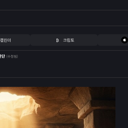
 캘린더
₿
크립토
판단
(수정됨)