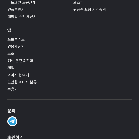
비트코인 보유단체
코스피
인플루언서
귀금속 포함 시가총액
레퍼럴 수익 계산기
앱
포트폴리오
연봉계산기
로또
검색 엔진 최적화
게임
이미지 압축기
민감한 이미지 분류
녹음기
문의
후원하기