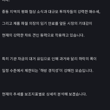
뉴스/콘텐츠
📰
뉴스
중동 지역의 평화 협상 소식과 대규모 투자자들의 강력한 매수세,
경제 캘린더
그리고 제롬 파월 의장의 임기 만료를 앞둔 시장의 기대감이
비트코인 보유단체
인플루언서
현재의 강력한 차트 견인 동력으로 작용하고 있습니다.
레퍼럴 수익 계산기
시가총액
₿
특히 기관 자금의 대거 유입으로 인해 과거와 달리 하락의 폭이
크립토
나스닥
일정 수준에서 제한되는 '하방 경직성'이 강해진 모습입니다.
코스피
귀금속 포함 시가총액
앱
현재의 추세를 보조지표별로 상세히 분석해 보겠습니다.
포트폴리오
연봉계산기