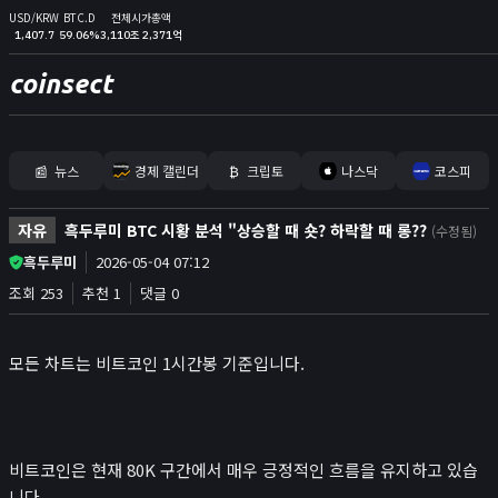
USD/KRW
BTC.D
전체시가총액
1,407.7
59.06%
3,110조 2,371억
coinsect
📰
뉴스
경제 캘린더
₿
크립토
나스닥
코스피
홈
자유
흑두루미 BTC 시황 분석 "상승할 때 숏? 하락할 때 롱??
(수정됨)
김프
흑두루미
2026-05-04 07:12
커뮤니티
조회 253
추천 1
댓글 0
📊
지표
모든 차트는 비트코인 1시간봉 기준입니다.
실시간 포지션
비트멕스 리더보드
고래 입출금
🐳
비트코인은 현재 80K 구간에서 매우 긍정적인 흐름을 유지하고 있습
리치리스트
니다.