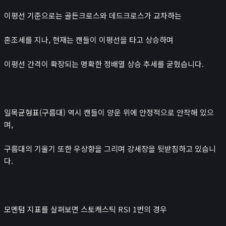
로또
이평선 기준으로는 골든크로스와 데드크로스가 교차하는
검색 엔진 최적화
게임
혼조세를 지나, 현재는 캔들이 이평선을 타고 상승하며
이미지 압축기
민감한 이미지 분류
이평선 간격이 확장되는 명확한 정배열 상승 추세를 굳혔습니다.
녹음기
😊
소개
일목균형표(구름대) 역시 캔들이 양운 위에 안정적으로 안착해 있으
며,
구름대의 기울기 또한 우상향을 그리며 강세장을 뒷받침하고 있습니
다.
모멘텀 지표를 살펴보면 스토캐스틱 RSI 1번의 경우