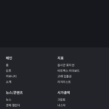
메인
지표
홈
실시간 포지션
김프
비트멕스 리더보드
커뮤니티
고래 입출금
소개
리치리스트
뉴스/콘텐츠
시가총액
뉴스
크립토
경제 캘린더
나스닥