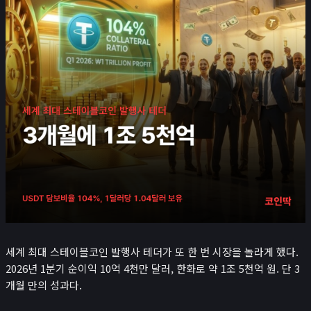
뉴스/콘텐츠
📰
뉴스
경제 캘린더
비트코인 보유단체
인플루언서
레퍼럴 수익 계산기
시가총액
₿
크립토
나스닥
코스피
귀금속 포함 시가총액
세계 최대 스테이블코인 발행사 테더가 또 한 번 시장을 놀라게 했다.
앱
2026년 1분기 순이익 10억 4천만 달러, 한화로 약 1조 5천억 원. 단 3
포트폴리오
개월 만의 성과다.
연봉계산기