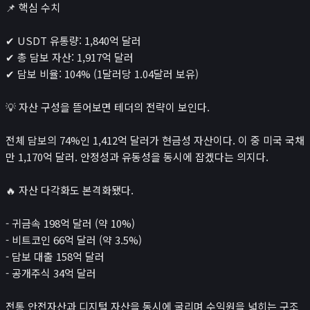
로또
📌 핵심 수치
검색 엔진 최적화
✔ USDT 유통량: 1,840억 달러
게임
✔ 총 담보 자산: 1,917억 달러
이미지 압축기
✔ 담보 비율: 104% (1달러당 1.04달러 보유)
민감한 이미지 분류
녹음기
💡 자산 구성을 뜯어보면 테더의 전략이 보인다.
😊
소개
전체 담보의 74%인 1,412억 달러가 현금성 자산이다. 이 중 미국 국채
만 1,170억 달러. 안정성과 유동성을 동시에 잡겠다는 의지다.
🔥 자산 다각화도 본격화됐다.
- 귀금속 198억 달러 (약 10%)
- 비트코인 66억 달러 (약 3.5%)
- 담보 대출 158억 달러
- 공개주식 34억 달러
전통 안전자산과 디지털 자산을 동시에 굴리며 수익원을 넓히는 구조