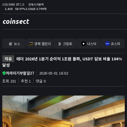
USD/KRW
BTC.D
전체시가총액
1,418
58.97%
3,106조 5,799억
coinsect
📰
뉴스
경제 캘린더
₿
크립토
나스닥
코스피
홈
자유
테더 2026년 1분기 순이익 1조원 돌파, USDT 담보 비율 104%
김프
달성
차라리기부할걸27
2026-05-01 16:02
커뮤니티
조회 231
추천 1
댓글 0
📊
지표
실시간 포지션
비트멕스 리더보드
고래 입출금
🐳
리치리스트