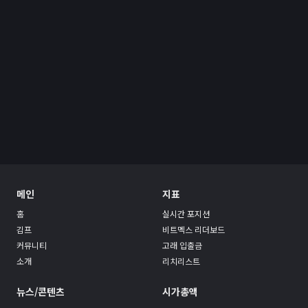
메인
지표
홈
실시간 포지션
김프
비트멕스 리더보드
커뮤니티
고래 입출금
소개
리치리스트
뉴스/콘텐츠
시가총액