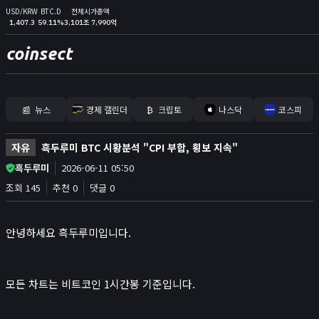
USD/KRW
BTC.D
전체시가총액
1,407.3
59.11%
3,101조 7,990억
coinsect
📰
뉴스
경제 캘린더
₿
크립토
나스닥
코스피
홈
자유
흑두루미 BTC 시황분석 "CPI 부합, 횡보 지속"
김프
흑두루미
2026-06-11 05:50
커뮤니티
조회 145
추천 0
댓글 0
📊
지표
안녕하세요 흑두루미입니다.
실시간 포지션
비트멕스 리더보드
고래 입출금
모든 차트는 비트코인 1시간봉 기준입니다.
🐳
리치리스트