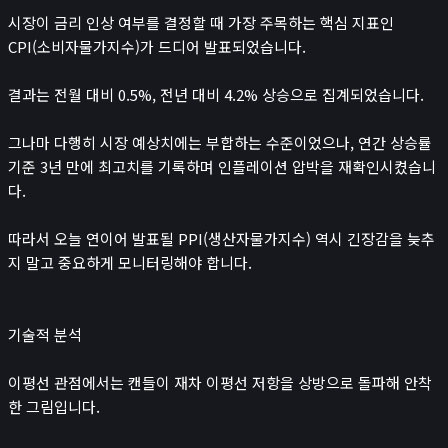
뉴스/콘텐츠
시장이 금리 인상 여부를 결정할 때 가장 주목하는 핵심 지표인
📰
뉴스
CPI(소비자물가지수)가 드디어 발표되었습니다.
경제 캘린더
결과는 전월 대비 0.5%, 전년 대비 4.2% 상승으로 집계되었습니다.
비트코인 보유단체
인플루언서
그나마 다행히 시장 예상치에는 부합하는 수준이었으나, 연간 상승률
기준 3년 만에 최고치를 기록하며 인플레이션 압박을 재확인시켰습니
레퍼럴 수익 계산기
다.
시가총액
₿
따라서 오늘 연이어 발표될 PPI(생산자물가지수) 역시 긴장감을 늦추
크립토
지 말고 중요하게 모니터링해야 합니다.
나스닥
코스피
기술적 분석
귀금속 포함 시가총액
앱
이평선 관점에서는 캔들이 재차 이평선 저항을 상방으로 돌파해 안착
포트폴리오
한 그림입니다.
연봉계산기