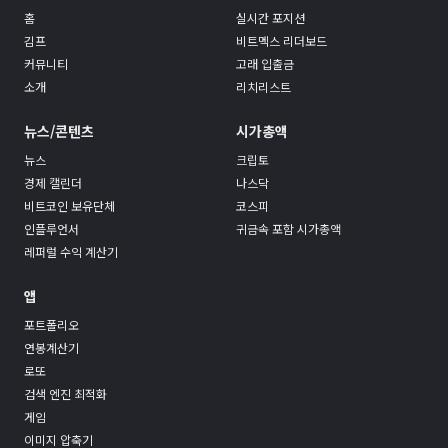
홈
실시간 포지션
김프
비트멕스 리더보드
커뮤니티
고래 입출금
소개
리치리스트
뉴스/콘텐츠
시가총액
뉴스
크립토
경제 캘린더
나스닥
비트코인 보유단체
코스피
인플루언서
귀금속 포함 시가총액
레퍼럴 수익 계산기
앱
포트폴리오
연봉계산기
로또
검색 엔진 최적화
게임
이미지 압축기