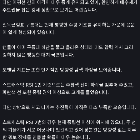
다만 이평선 간의 이격이 매우 좁게 유지되고 있어, 완연하게 매수세가
로또
주도권을 잡은 강세 상황으로 보기는 어렵습니다.
검색 엔진 최적화
게임
일목균형표 구름대는 현재 평평한 수평 기조를 유지하는 가운데 음운
이미지 압축기
이 얇게 형성되어 있습니다.
민감한 이미지 분류
녹음기
캔들이 이미 구름대 하단을 뚫고 올라온 상태라 매도 압력 역시 그리
😊
소개
강하지 않은 팽팽한 대치 국면입니다.
모멘텀 지표들 또한 단기적인 방향성 탐색 과정을 보여줍니다.
스토캐스틱 RSI 1번 기준으로는 주황색 선이 하락을 멈추어 주었고,
파란색 선 또한 중립 권역 이상으로 고개를 들었습니다.
다만 상방으로 치고 나가는 추진력이 아직은 다소 부족한 모습입니다.
스토캐스틱 RSI 2번의 경우 현재 중립선 이상에 위치해 있으나, 두 선
의 기울기가 서로 어긋나며 엇갈리고 있어 당분간은 방향성 없는 지루
한 횡보 장세를 연출할 확률이 매우 높습니다.