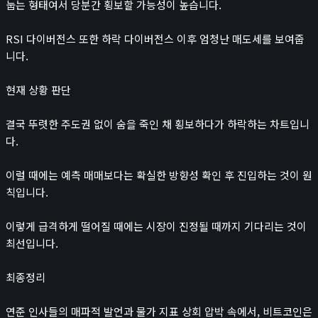
눕는 형태여서 당분간 횡보할 가능성이 높습니다.
로또
검색 엔진 최적화
RSI 다이버전스 또한 하락 다이버전스 이후 엄청난 매도세를 보여줍
게임
니다.
이미지 압축기
민감한 이미지 분류
현재 상황 판단
녹음기
😊
소개
결국 뚜렷한 주도권 없이 숨을 죽인 채 횡보하다가 하락하는 차트입니
다.
이럴 때에는 예측 매매보다는 확실한 방향성 확인 후 진입하는 것이 원
칙입니다.
이렇게 급격하게 떨어질 때에는 시장이 진정될 때까지 기다리는 것이
최선입니다.
최종정리
연준 인사들의 매파적 발언과 물가 지표 상회 압박 속에서, 비트코인은