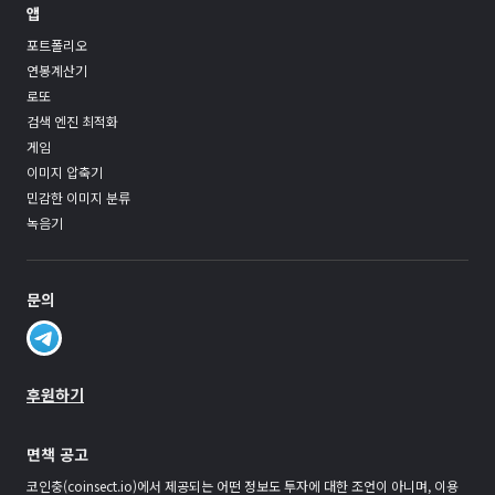
앱
포트폴리오
연봉계산기
로또
검색 엔진 최적화
게임
이미지 압축기
민감한 이미지 분류
녹음기
문의
후원하기
면책 공고
코인충(coinsect.io)에서 제공되는 어떤 정보도 투자에 대한 조언이 아니며, 이용