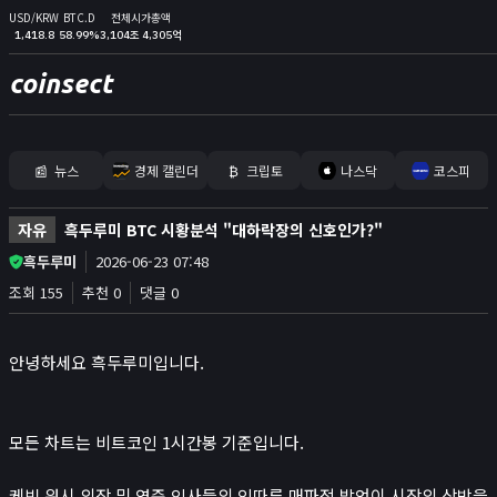
USD/KRW
BTC.D
전체시가총액
1,418.8
58.99%
3,104조 4,305억
coinsect
📰
뉴스
경제 캘린더
₿
크립토
나스닥
코스피
홈
자유
흑두루미 BTC 시황분석 "대하락장의 신호인가?"
김프
흑두루미
2026-06-23 07:48
커뮤니티
조회 155
추천 0
댓글 0
📊
지표
안녕하세요 흑두루미입니다.
실시간 포지션
비트멕스 리더보드
고래 입출금
모든 차트는 비트코인 1시간봉 기준입니다.
🐳
리치리스트
케빈 워시 의장 및 연준 인사들의 잇따른 매파적 발언이 시장의 상방을