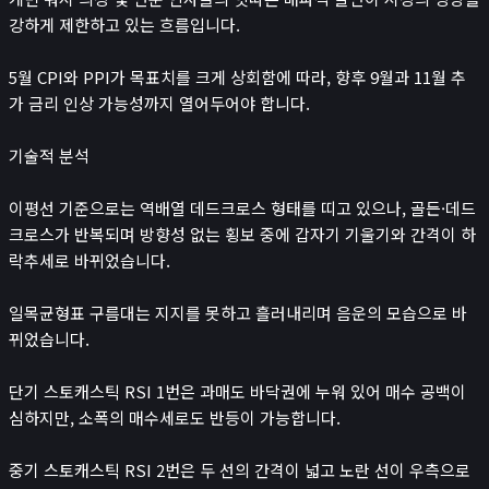
뉴스/콘텐츠
강하게 제한하고 있는 흐름입니다.
📰
뉴스
5월 CPI와 PPI가 목표치를 크게 상회함에 따라, 향후 9월과 11월 추
경제 캘린더
가 금리 인상 가능성까지 열어두어야 합니다.
비트코인 보유단체
인플루언서
기술적 분석
레퍼럴 수익 계산기
이평선 기준으로는 역배열 데드크로스 형태를 띠고 있으나, 골든·데드
시가총액
크로스가 반복되며 방향성 없는 횡보 중에 갑자기 기울기와 간격이 하
₿
락추세로 바뀌었습니다.
크립토
나스닥
일목균형표 구름대는 지지를 못하고 흘러내리며 음운의 모습으로 바
코스피
뀌었습니다.
귀금속 포함 시가총액
단기 스토캐스틱 RSI 1번은 과매도 바닥권에 누워 있어 매수 공백이
앱
심하지만, 소폭의 매수세로도 반등이 가능합니다.
포트폴리오
연봉계산기
중기 스토캐스틱 RSI 2번은 두 선의 간격이 넓고 노란 선이 우측으로