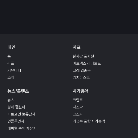
메인
지표
홈
실시간 포지션
김프
비트멕스 리더보드
커뮤니티
고래 입출금
소개
리치리스트
뉴스/콘텐츠
시가총액
뉴스
크립토
경제 캘린더
나스닥
비트코인 보유단체
코스피
인플루언서
귀금속 포함 시가총액
레퍼럴 수익 계산기