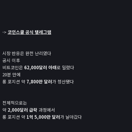
->
코인스쿨 공식 텔레그램
시장 반응은 완전 난리였다
공시 이후
비트코인은
62,000달러 아래
로 밀렸다
20분 만에
롱 포지션 약
7,800만 달러
가 청산됐다
전체적으로는
약
2,000달러 급락
과정에서
롱 포지션 약
1억 5,000만 달러
가 날아갔다