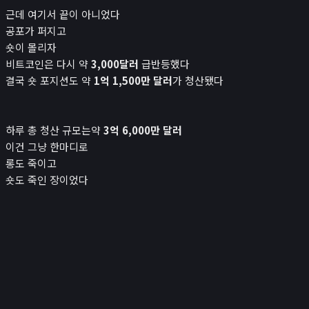
근데 여기서 끝이 아니었다
공포가 퍼지고
숏이 몰리자
비트코인은 다시 약
3,000달러
급반등했다
결국 숏 포지션도 약
1억 1,500만 달러
가 청산됐다
하루 총 청산 규모는약
3억 6,000만 달러
이건 그냥 한마디로
롱도 죽이고
숏도 죽인 장이었다