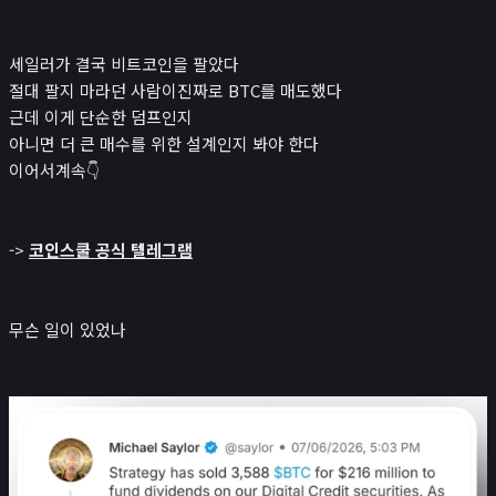
뉴스/콘텐츠
📰
뉴스
세일러가 결국 비트코인을 팔았다
경제 캘린더
절대 팔지 마라던 사람이진짜로 BTC를 매도했다
근데 이게 단순한 덤프인지
비트코인 보유단체
아니면 더 큰 매수를 위한 설계인지 봐야 한다
인플루언서
이어서계속👇
레퍼럴 수익 계산기
시가총액
->
코인스쿨 공식 텔레그램
₿
크립토
나스닥
무슨 일이 있었나
코스피
귀금속 포함 시가총액
앱
포트폴리오
연봉계산기