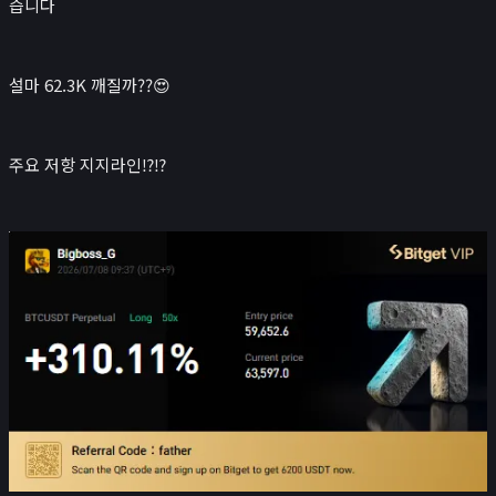
습니다
설마 62.3K 깨질까??😍
주요 저항 지지라인⁉️⁉️