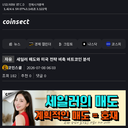
USD/KRW
BTC.D
전체시가총액
1,424.6
59.07%
3,141조 3,122억
coinsect
📰
뉴스
경제 캘린더
₿
크립토
나스닥
코스피
홈
자유
세일러 매도와 미국 전략 비축 비트코인 분석
김프
코인스쿨
2026-07-08 06:03
커뮤니티
조회 182
추천 0
댓글 0
📊
지표
실시간 포지션
비트멕스 리더보드
고래 입출금
🐳
리치리스트