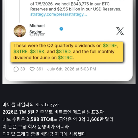
로또
검색 엔진 최적화
게임
이미지 압축기
민감한 이미지 분류
녹음기
😊
소개
마이클 세일러의 Strategy가
2026년 7월 5일
기준으로 비트코인 매도를 발표했다
매도 수량은
3,588 BTC
매도 금액은 약
2억 1,600만 달러
이 돈은 그냥 회사 운영비가 아니라
디지털 크레딧 증권 배당금 지급에 사용됐다