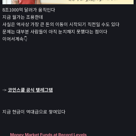
뉴스/콘텐츠
8조1000억 달러가 움직인다
📰
뉴스
지금 월가는 조용한데
경제 캘린더
사실은 역사상 가장 큰 돈의 이동이 시작되기 직전일 수도 있다
문제는 대부분 사람들이 아직 눈치채지 못했다는 점이다
비트코인 보유단체
이어서계속👇
인플루언서
레퍼럴 수익 계산기
시가총액
₿
크립토
나스닥
->
코인스쿨 공식 텔레그램
코스피
귀금속 포함 시가총액
앱
지금 현금이 역대급으로 쌓여있다
포트폴리오
연봉계산기