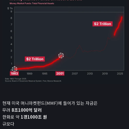
로또
검색 엔진 최적화
게임
이미지 압축기
민감한 이미지 분류
녹음기
😊
소개
현재 미국 머니마켓펀드(MMF)에 들어가 있는 자금은
무려
8조1000억 달러
한화로 약
1경1000조 원
규모다