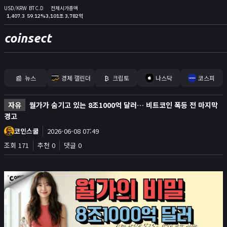
USD/KRW
BTC.D
전체시가총액
1,407.3
59.12%
3,101조 3,782억
coinsect
📰
뉴스
경제 캘린더
₿
크립토
나스닥
코스피
홈
자유
월가가 숨기고 있는 8조1000억 달러… 비트코인 폭등 전 마지막
김프
경고
커뮤니티
코인스쿨
2026-06-08 07:49
📊
조회 171
추천 0
댓글 0
지표
실시간 포지션
비트멕스 리더보드
고래 입출금
🐳
리치리스트