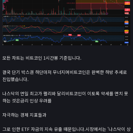
뉴스/콘텐츠
📰
뉴스
경제 캘린더
비트코인 보유단체
인플루언서
레퍼럴 수익 계산기
모든 차트는 비트코인 1시간봉 기준입니다.
시가총액
₿
크립토
결국 단기 박스권 하단마저 무너지며비트코인은 완벽한 하방 추세로
진입했습니다.
나스닥
코스피
나스닥의 연일 최고가 랠리와 달리비트코인이 이토록 약세를 면치 못
귀금속 포함 시가총액
하는 것은금리 인상 우려를
앱
자극하는 경제 지표들과
포트폴리오
연봉계산기
그로 인한 ETF 자금의 지속 유출 때문입니다.시장에서는 '나스닥이 상